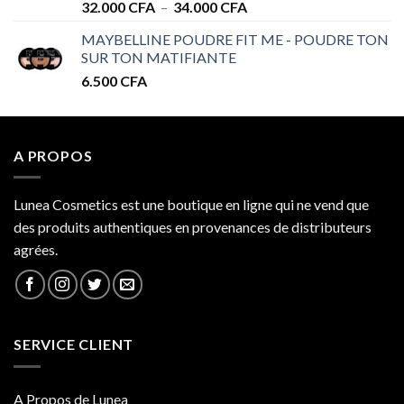
Plage
32.000
CFA
–
34.000
CFA
de
MAYBELLINE POUDRE FIT ME - POUDRE TON
prix :
SUR TON MATIFIANTE
32.000 CFA
6.500
CFA
à
34.000 CFA
A PROPOS
Lunea Cosmetics est une boutique en ligne qui ne vend que
des produits authentiques en provenances de distributeurs
agrées.
SERVICE CLIENT
A Propos de Lunea