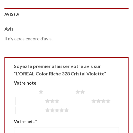
AVIS (0)
Avis
Il n’y a pas encore d’avis.
Soyez le premier à laisser votre avis sur
“L’OREAL Color Riche 328 Cristal Violette”
Votre note
1 étoile sur 5
2 étoiles sur 5
3 étoiles sur 5
4 étoiles sur 5
5 étoiles sur 5
Votre avis
*