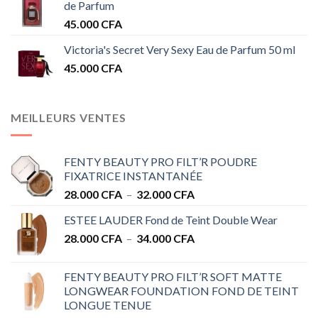
de Parfum
45.000
CFA
Victoria's Secret Very Sexy Eau de Parfum 50 ml
45.000
CFA
MEILLEURS VENTES
FENTY BEAUTY PRO FILT’R POUDRE
FIXATRICE INSTANTANÉE
Plage
28.000
CFA
–
32.000
CFA
de
ESTEE LAUDER Fond de Teint Double Wear
prix :
Plage
28.000
CFA
–
34.000
CFA
28.000 CFA
de
à
prix :
32.000 CFA
FENTY BEAUTY PRO FILT’R SOFT MATTE
28.000 CFA
LONGWEAR FOUNDATION FOND DE TEINT
à
LONGUE TENUE
34.000 CFA