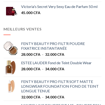
Victoria's Secret Very Sexy Eau de Parfum 50 ml
45.000
CFA
MEILLEURS VENTES
FENTY BEAUTY PRO FILT’R POUDRE
FIXATRICE INSTANTANÉE
Plage
28.000
CFA
–
32.000
CFA
de
ESTEE LAUDER Fond de Teint Double Wear
prix :
Plage
28.000
CFA
–
34.000
CFA
28.000 CFA
de
à
prix :
32.000 CFA
FENTY BEAUTY PRO FILT’R SOFT MATTE
28.000 CFA
LONGWEAR FOUNDATION FOND DE TEINT
à
LONGUE TENUE
34.000 CFA
Plage
32.000
CFA
–
34.000
CFA
de