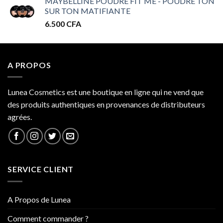
MAYBELLINE POUDRE FIT ME - POUDRE TON
prix :
SUR TON MATIFIANTE
32.000 CFA
6.500
CFA
à
34.000 CFA
A PROPOS
Lunea Cosmetics est une boutique en ligne qui ne vend que
des produits authentiques en provenances de distributeurs
agrées.
SERVICE CLIENT
A Propos de Lunea
Comment commander ?