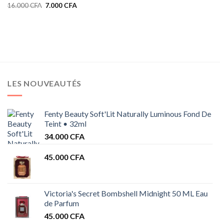
Le
Le
16.000
CFA
7.000
CFA
prix
prix
initial
actuel
était :
est :
16.000 CFA.
7.000 CFA.
LES NOUVEAUTÉS
Fenty Beauty Soft'Lit Naturally Luminous Fond De
Teint • 32ml
34.000
CFA
45.000
CFA
Victoria's Secret Bombshell Midnight 50 ML Eau
de Parfum
45.000
CFA