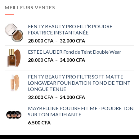
MEILLEURS VENTES
FENTY BEAUTY PRO FILT’R POUDRE
FIXATRICE INSTANTANÉE
Plage
28.000
CFA
–
32.000
CFA
de
ESTEE LAUDER Fond de Teint Double Wear
prix :
Plage
28.000
CFA
–
34.000
CFA
28.000 CFA
de
à
prix :
32.000 CFA
FENTY BEAUTY PRO FILT’R SOFT MATTE
28.000 CFA
LONGWEAR FOUNDATION FOND DE TEINT
à
LONGUE TENUE
34.000 CFA
Plage
32.000
CFA
–
34.000
CFA
de
MAYBELLINE POUDRE FIT ME - POUDRE TON
prix :
SUR TON MATIFIANTE
32.000 CFA
6.500
CFA
à
34.000 CFA