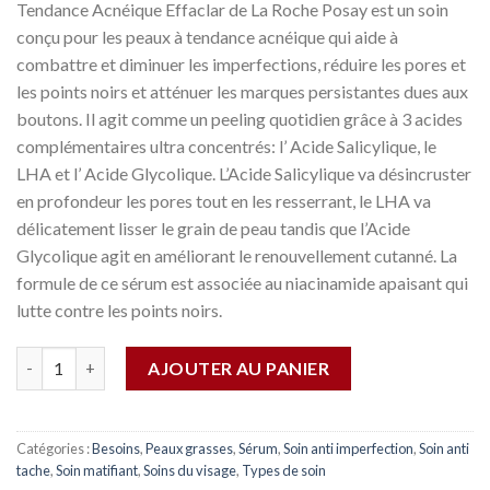
Tendance Acnéique Effaclar de La Roche Posay est un soin
conçu pour les peaux à tendance acnéique qui aide à
combattre et diminuer les imperfections, réduire les pores et
les points noirs et atténuer les marques persistantes dues aux
boutons. Il agit comme un peeling quotidien grâce à 3 acides
complémentaires ultra concentrés: l’ Acide Salicylique, le
LHA et l’ Acide Glycolique. L’Acide Salicylique va désincruster
en profondeur les pores tout en les resserrant, le LHA va
délicatement lisser le grain de peau tandis que l’Acide
Glycolique agit en améliorant le renouvellement cutanné. La
formule de ce sérum est associée au niacinamide apaisant qui
lutte contre les points noirs.
Quantité
AJOUTER AU PANIER
Catégories :
Besoins
,
Peaux grasses
,
Sérum
,
Soin anti imperfection
,
Soin anti
tache
,
Soin matifiant
,
Soins du visage
,
Types de soin