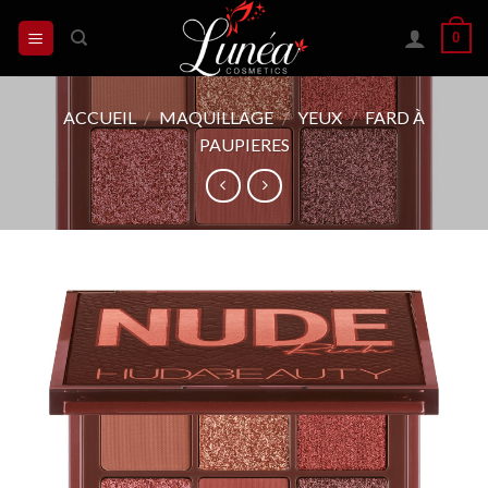
Skip
0
to
content
ACCUEIL
/
MAQUILLAGE
/
YEUX
/
FARD À
PAUPIERES