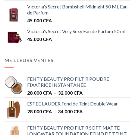
Victoria's Secret Bombshell Midnight 50 ML Eau
de Parfum
45.000
CFA
Victoria's Secret Very Sexy Eau de Parfum 50 ml
45.000
CFA
MEILLEURS VENTES
FENTY BEAUTY PRO FILT’R POUDRE
FIXATRICE INSTANTANÉE
Plage
28.000
CFA
–
32.000
CFA
de
ESTEE LAUDER Fond de Teint Double Wear
prix :
Plage
28.000
CFA
–
34.000
CFA
28.000 CFA
de
à
prix :
32.000 CFA
FENTY BEAUTY PRO FILT’R SOFT MATTE
28.000 CFA
LONGWEAR FOUNDATION FOND DE TEINT