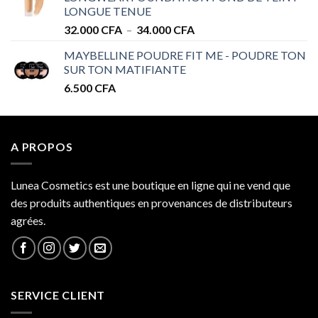
à
LONGUE TENUE
34.000 CFA
Plage
32.000
CFA
–
34.000
CFA
de
MAYBELLINE POUDRE FIT ME - POUDRE TON
prix :
SUR TON MATIFIANTE
32.000 CFA
6.500
CFA
à
34.000 CFA
A PROPOS
Lunea Cosmetics est une boutique en ligne qui ne vend que
des produits authentiques en provenances de distributeurs
agrées.
SERVICE CLIENT