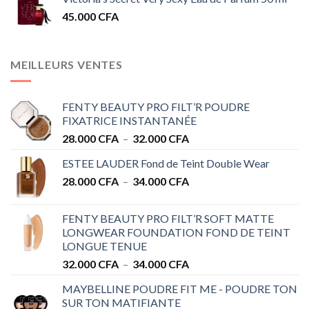
45.000
CFA
MEILLEURS VENTES
FENTY BEAUTY PRO FILT’R POUDRE
FIXATRICE INSTANTANÉE
Plage
28.000
CFA
–
32.000
CFA
de
ESTEE LAUDER Fond de Teint Double Wear
prix :
Plage
28.000
CFA
–
34.000
CFA
28.000 CFA
de
à
prix :
32.000 CFA
FENTY BEAUTY PRO FILT’R SOFT MATTE
28.000 CFA
LONGWEAR FOUNDATION FOND DE TEINT
à
LONGUE TENUE
34.000 CFA
Plage
32.000
CFA
–
34.000
CFA
de
MAYBELLINE POUDRE FIT ME - POUDRE TON
prix :
SUR TON MATIFIANTE
32.000 CFA