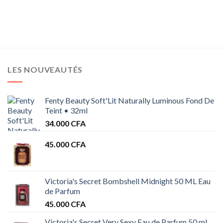
CFA
 CFA
LES NOUVEAUTÉS
Fenty Beauty Soft'Lit Naturally Luminous Fond De
Teint • 32ml
34.000
CFA
45.000
CFA
Victoria's Secret Bombshell Midnight 50 ML Eau
de Parfum
45.000
CFA
Victoria's Secret Very Sexy Eau de Parfum 50 ml