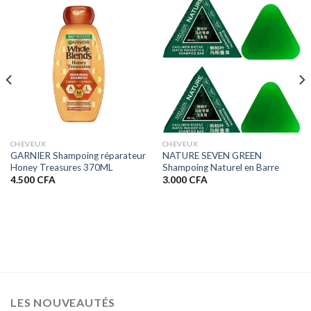
29
femmes,
application
quotidienne,
3
mois
d’utilisation.
CHEVEUX
CHEVEUX
GARNIER Shampoing réparateur
NATURE SEVEN GREEN
Honey Treasures 370ML
Shampoing Naturel en Barre
4.500
CFA
3.000
CFA
LES NOUVEAUTÉS