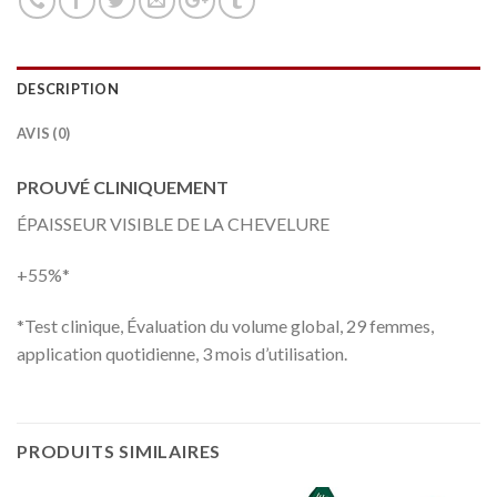
DESCRIPTION
AVIS (0)
PROUVÉ CLINIQUEMENT
ÉPAISSEUR VISIBLE DE LA CHEVELURE
+55%*
+55%*
*Test clinique, Évaluation du volume global, 29 femmes,
*Test
application quotidienne, 3 mois d’utilisation.
clinique,
Évaluation
du
PRODUITS SIMILAIRES
volume
global,