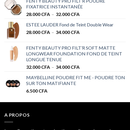
FENTY BEAUTY PRO FILT’R POUDRE
FIXATRICE INSTANTANÉE
Plage
28.000
CFA
–
32.000
CFA
de
ESTEE LAUDER Fond de Teint Double Wear
prix :
Plage
28.000
CFA
–
34.000
CFA
28.000 CFA
de
à
prix :
32.000 CFA
FENTY BEAUTY PRO FILT’R SOFT MATTE
28.000 CFA
LONGWEAR FOUNDATION FOND DE TEINT
à
LONGUE TENUE
34.000 CFA
Plage
32.000
CFA
–
34.000
CFA
de
MAYBELLINE POUDRE FIT ME - POUDRE TON
prix :
SUR TON MATIFIANTE
32.000 CFA
6.500
CFA
à
34.000 CFA
A PROPOS