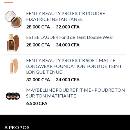
FENTY BEAUTY PRO FILT’R POUDRE
FIXATRICE INSTANTANÉE
Plage
28.000
CFA
–
32.000
CFA
de
ESTEE LAUDER Fond de Teint Double Wear
prix :
Plage
28.000
CFA
–
34.000
CFA
28.000 CFA
de
à
prix :
32.000 CFA
FENTY BEAUTY PRO FILT’R SOFT MATTE
28.000 CFA
LONGWEAR FOUNDATION FOND DE TEINT
à
LONGUE TENUE
34.000 CFA
Plage
32.000
CFA
–
34.000
CFA
de
MAYBELLINE POUDRE FIT ME - POUDRE TON
prix :
SUR TON MATIFIANTE
32.000 CFA
6.500
CFA
à
34.000 CFA
A PROPOS