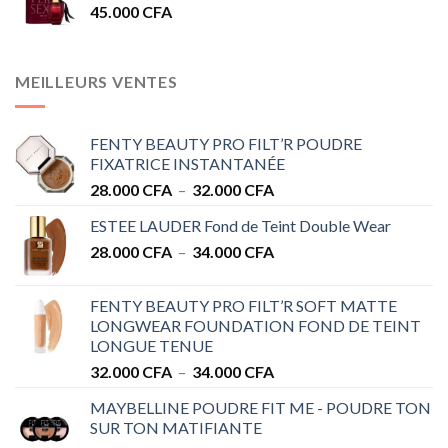
45.000
CFA
MEILLEURS VENTES
FENTY BEAUTY PRO FILT’R POUDRE
FIXATRICE INSTANTANÉE
Plage
28.000
CFA
–
32.000
CFA
de
ESTEE LAUDER Fond de Teint Double Wear
prix :
Plage
28.000
CFA
–
34.000
CFA
28.000 CFA
de
à
prix :
32.000 CFA
FENTY BEAUTY PRO FILT’R SOFT MATTE
28.000 CFA
LONGWEAR FOUNDATION FOND DE TEINT
à
LONGUE TENUE
34.000 CFA
Plage
32.000
CFA
–
34.000
CFA
de
MAYBELLINE POUDRE FIT ME - POUDRE TON
prix :
SUR TON MATIFIANTE
32.000 CFA