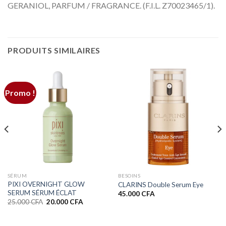
GERANIOL, PARFUM / FRAGRANCE. (F.I.L. Z70023465/1).
PRODUITS SIMILAIRES
Promo !
SÉRUM
BESOINS
PIXI OVERNIGHT GLOW
CLARINS Double Serum Eye
SERUM SÉRUM ÉCLAT
45.000
CFA
Le
Le
25.000
CFA
20.000
CFA
prix
prix
initial
actuel
était :
est :