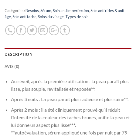
Catégories :
Besoins
,
Sérum
,
Soin anti imperfection
,
Soin anti rides & anti
âge
,
Soin anti tache
,
Soins du visage
,
Types de soin
DESCRIPTION
AVIS (0)
Au réveil, après la première utilisation : la peau paraît plus
lisse, plus souple, revitalisée et reposée**.
Après 3 nuits : La peau paraît plus radieuse et plus saine**.
Après 2 mois : il a été cliniquement prouvé qu’il réduit
l’intensité de la couleur des taches brunes, unifie la peau et
lui donne un aspect plus lisse***.
**autoévaluation, sérum appliqué une fois par nuit par 79