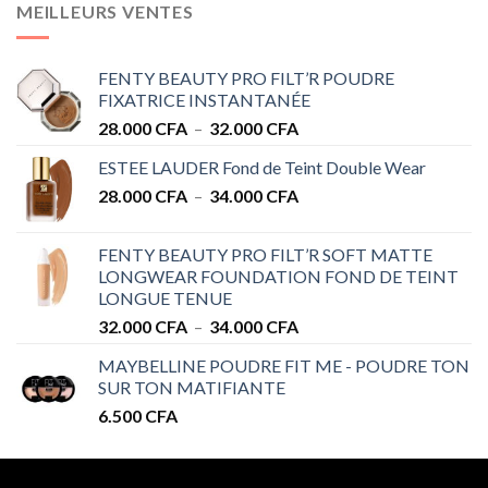
MEILLEURS VENTES
FENTY BEAUTY PRO FILT’R POUDRE
FIXATRICE INSTANTANÉE
Plage
28.000
CFA
–
32.000
CFA
de
ESTEE LAUDER Fond de Teint Double Wear
prix :
Plage
28.000
CFA
–
34.000
CFA
28.000 CFA
de
à
prix :
32.000 CFA
FENTY BEAUTY PRO FILT’R SOFT MATTE
28.000 CFA
LONGWEAR FOUNDATION FOND DE TEINT
à
LONGUE TENUE
34.000 CFA
Plage
32.000
CFA
–
34.000
CFA
de
MAYBELLINE POUDRE FIT ME - POUDRE TON
prix :
SUR TON MATIFIANTE
32.000 CFA
6.500
CFA
à
34.000 CFA