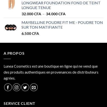
LONGWEAR FOUNDATION FOND DE TEINT
à
LONGUE TENUE
34.000 CFA
Plage
32.000
CFA
–
34.000
CFA
de
MAYBELLINE POUDRE FIT ME - POUDRE TON
prix :
SUR TON MATIFIANTE
32.000 CFA
6.500
CFA
à
34.000 CFA
A PROPOS
Lunea Cosmetics est une boutique en ligne qui ne vend que
des produits authentiques en provenances de distributeurs
agrées.
SERVICE CLIENT