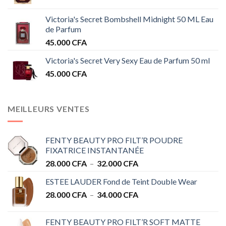
Victoria's Secret Bombshell Midnight 50 ML Eau
de Parfum
45.000
CFA
Victoria's Secret Very Sexy Eau de Parfum 50 ml
45.000
CFA
MEILLEURS VENTES
FENTY BEAUTY PRO FILT’R POUDRE
FIXATRICE INSTANTANÉE
Plage
28.000
CFA
–
32.000
CFA
de
ESTEE LAUDER Fond de Teint Double Wear
prix :
Plage
28.000
CFA
–
34.000
CFA
28.000 CFA
de
à
prix :
32.000 CFA
FENTY BEAUTY PRO FILT’R SOFT MATTE
28.000 CFA