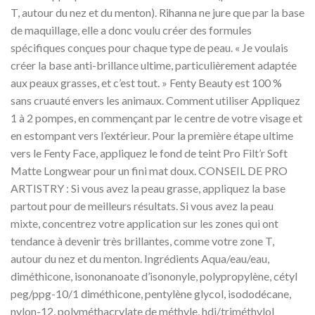
T, autour du nez et du menton). Rihanna ne jure que par la base
de maquillage, elle a donc voulu créer des formules
spécifiques conçues pour chaque type de peau. « Je voulais
créer la base anti-brillance ultime, particulièrement adaptée
aux peaux grasses, et c’est tout. » Fenty Beauty est 100 %
sans cruauté envers les animaux. Comment utiliser Appliquez
1 à 2 pompes, en commençant par le centre de votre visage et
en estompant vers l’extérieur. Pour la première étape ultime
vers le Fenty Face, appliquez le fond de teint Pro Filt’r Soft
Matte Longwear pour un fini mat doux. CONSEIL DE PRO
ARTISTRY : Si vous avez la peau grasse, appliquez la base
partout pour de meilleurs résultats. Si vous avez la peau
mixte, concentrez votre application sur les zones qui ont
tendance à devenir très brillantes, comme votre zone T,
autour du nez et du menton. Ingrédients Aqua/eau/eau,
diméthicone, isononanoate d’isononyle, polypropylène, cétyl
peg/ppg-10/1 diméthicone, pentylène glycol, isododécane,
nylon-12, polyméthacrylate de méthyle, hdi/triméthylol