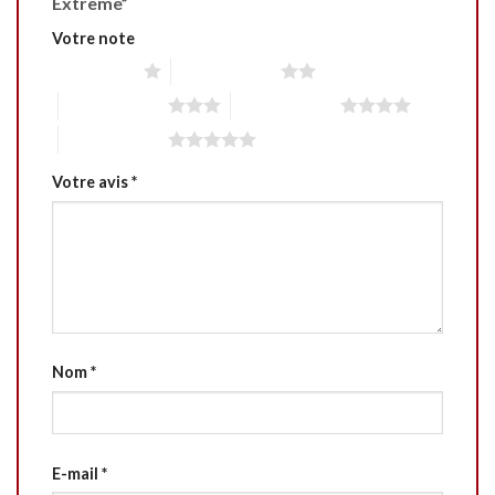
Extrême”
Votre note
1 étoile sur 5
2 étoiles sur 5
3 étoiles sur 5
4 étoiles sur 5
5 étoiles sur 5
Votre avis
*
Nom
*
E-mail
*