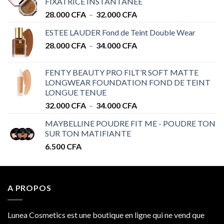
FIXATRICE INSTANTANÉE
Plage
28.000
CFA
–
32.000
CFA
de
ESTEE LAUDER Fond de Teint Double Wear
prix :
Plage
28.000
CFA
–
34.000
CFA
28.000 CFA
de
à
prix :
32.000 CFA
FENTY BEAUTY PRO FILT’R SOFT MATTE
28.000 CFA
LONGWEAR FOUNDATION FOND DE TEINT
à
LONGUE TENUE
34.000 CFA
Plage
32.000
CFA
–
34.000
CFA
de
MAYBELLINE POUDRE FIT ME - POUDRE TON
prix :
SUR TON MATIFIANTE
32.000 CFA
6.500
CFA
à
34.000 CFA
A PROPOS
Lunea Cosmetics est une boutique en ligne qui ne vend que