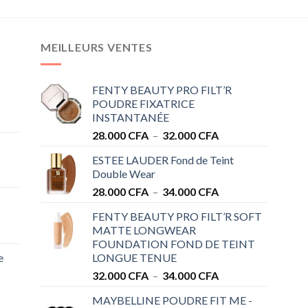
MEILLEURS VENTES
FENTY BEAUTY PRO FILT’R
POUDRE FIXATRICE
INSTANTANÉE
Plage
28.000
CFA
–
32.000
CFA
de
ESTEE LAUDER Fond de Teint
prix :
Double Wear
28.000 CFA
Plage
28.000
CFA
–
34.000
CFA
à
de
32.000 CFA
FENTY BEAUTY PRO FILT’R SOFT
prix :
MATTE LONGWEAR
28.000 CFA
FOUNDATION FOND DE TEINT
à
e
LONGUE TENUE
34.000 CFA
Plage
32.000
CFA
–
34.000
CFA
de
MAYBELLINE POUDRE FIT ME -
prix :