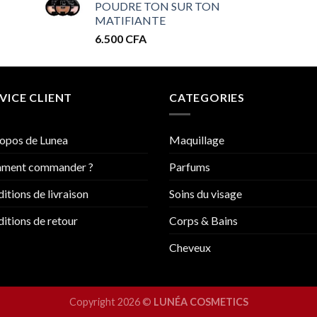
POUDRE TON SUR TON
32.000 CFA
MATIFIANTE
à
6.500
CFA
34.000 CFA
VICE CLIENT
CATEGORIES
opos de Lunea
Maquillage
ment commander ?
Parfums
itions de livraison
Soins du visage
itions de retour
Corps & Bains
Cheveux
Copyright 2026 ©
LUNÉA COSMETICS