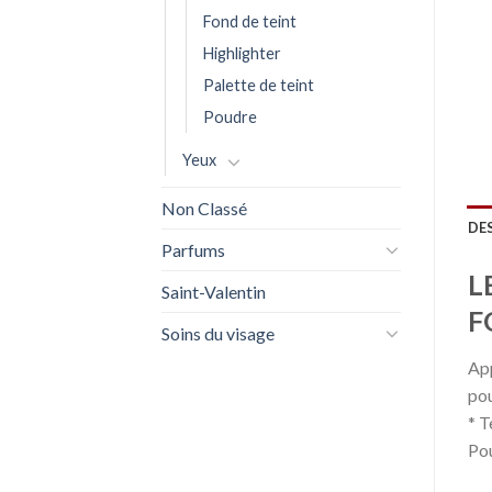
Fond de teint
Highlighter
Palette de teint
Poudre
Yeux
Non Classé
DE
Parfums
L
Saint-Valentin
F
Soins du visage
App
pou
* T
Pou