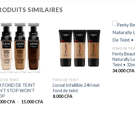
RODUITS SIMILAIRES
+
FOND DE TEI
Fenty Beaut
Naturally 
Teint • 32m
+
+
34.000
CFA
D DE TEINT
FOND DE TEINT
X FOND DE TEINT
L’oreal Infaillible 24H mat
N’T STOP WON’T
fond de teint
OP
8.000
CFA
Plage
.000
CFA
–
15.000
CFA
de
prix :
12.000 CFA
à
15.000 CFA