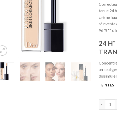
Correcteur
tenue 24 h
crème hau
réinvente 
96 %** d’i
24 H*
TRAN
Concentrée
un seul ge
dissimule 
TEINTES
Quantité