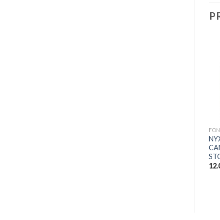
P
Promo !
+
HIGHLIGHTER
+
GUERAIN Terracotta
Pause d’Eté
FON
HIGHLIGHTER
32.000
CFA
NY
GEMEY MAYBELLINE
CA
ENLUMINEUR
ST
MÉTALLIQUE MASTER
CHROME
12
Plage
6.000
CFA
–
8.900
CFA
de
prix :
6.000 CFA
à
8.900 CFA