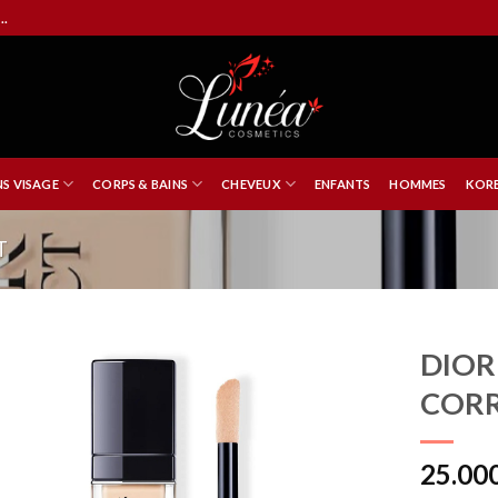
..
NS VISAGE
CORPS & BAINS
CHEVEUX
ENFANTS
HOMMES
KORE
T
DIOR
CORR
25.00