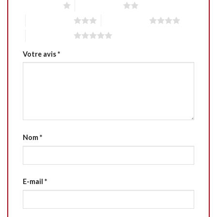
1 étoile sur 5
2 étoiles sur 5
3 étoiles sur 5
4 étoiles sur 5
5 étoiles sur 5
Votre avis
*
Nom
*
E-mail
*