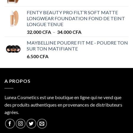
de
à
prix :
32.000 CFA
FENTY BEAUTY PRO FILT’R SOFT MATTE
28.000 CFA
LONGWEAR FOUNDATION FOND DE TEINT
à
LONGUE TENUE
34.000 CFA
Plage
32.000
CFA
–
34.000
CFA
de
MAYBELLINE POUDRE FIT ME - POUDRE TON
prix :
SUR TON MATIFIANTE
32.000 CFA
6.500
CFA
à
34.000 CFA
A PROPOS
Lunea Cosmetics est une boutique en ligne qui ne vend que
des produits authentiques en provenances de distributeurs
agrées.