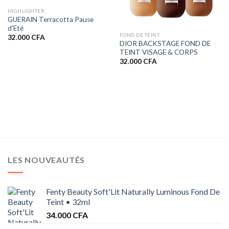
HIGHLIGHTER
GUERAIN Terracotta Pause
d’Eté
FOND DE TEINT
32.000
CFA
DIOR BACKSTAGE FOND DE
TEINT VISAGE & CORPS
32.000
CFA
CFA
 CFA
LES NOUVEAUTÉS
Fenty Beauty Soft'Lit Naturally Luminous Fond De
Teint • 32ml
34.000
CFA