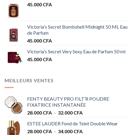
45.000
CFA
Victoria's Secret Bombshell Midnight 50 ML Eau
de Parfum
45.000
CFA
Victoria's Secret Very Sexy Eau de Parfum 50 ml
45.000
CFA
MEILLEURS VENTES
FENTY BEAUTY PRO FILT’R POUDRE
FIXATRICE INSTANTANÉE
Plage
28.000
CFA
–
32.000
CFA
de
ESTEE LAUDER Fond de Teint Double Wear
prix :
Plage
28.000
CFA
–
34.000
CFA
28.000 CFA