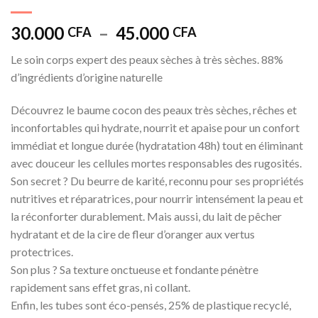
Plage
30.000
–
45.000
CFA
CFA
de
Le soin corps expert des peaux sèches à très sèches. 88%
prix :
d’ingrédients d’origine naturelle
30.000 CFA
à
Découvrez le baume cocon des peaux très sèches, rêches et
45.000 CFA
inconfortables qui hydrate, nourrit et apaise pour un confort
immédiat et longue durée (hydratation 48h) tout en éliminant
avec douceur les cellules mortes responsables des rugosités.
Son secret ? Du beurre de karité, reconnu pour ses propriétés
nutritives et réparatrices, pour nourrir intensément la peau et
la réconforter durablement. Mais aussi, du lait de pêcher
hydratant et de la cire de fleur d’oranger aux vertus
protectrices.
Son plus ? Sa texture onctueuse et fondante pénètre
rapidement sans effet gras, ni collant.
Enfin, les tubes sont éco-pensés, 25% de plastique recyclé,