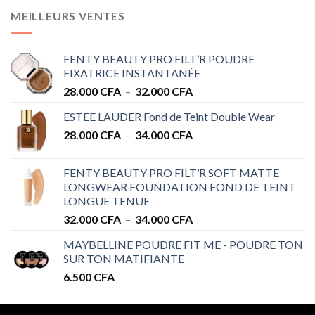
MEILLEURS VENTES
FENTY BEAUTY PRO FILT’R POUDRE
FIXATRICE INSTANTANÉE
Plage
28.000
CFA
–
32.000
CFA
de
ESTEE LAUDER Fond de Teint Double Wear
prix :
Plage
28.000
CFA
–
34.000
CFA
28.000 CFA
de
à
prix :
32.000 CFA
FENTY BEAUTY PRO FILT’R SOFT MATTE
28.000 CFA
LONGWEAR FOUNDATION FOND DE TEINT
à
LONGUE TENUE
34.000 CFA
Plage
32.000
CFA
–
34.000
CFA
de
MAYBELLINE POUDRE FIT ME - POUDRE TON
prix :
SUR TON MATIFIANTE
32.000 CFA
6.500
CFA
à
34.000 CFA