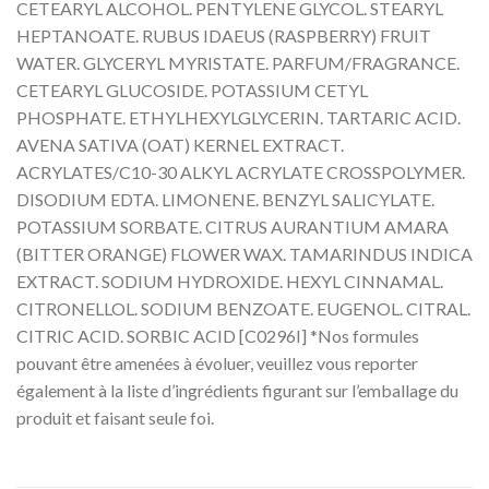
CETEARYL ALCOHOL. PENTYLENE GLYCOL. STEARYL
HEPTANOATE. RUBUS IDAEUS (RASPBERRY) FRUIT
WATER. GLYCERYL MYRISTATE. PARFUM/FRAGRANCE.
CETEARYL GLUCOSIDE. POTASSIUM CETYL
PHOSPHATE. ETHYLHEXYLGLYCERIN. TARTARIC ACID.
AVENA SATIVA (OAT) KERNEL EXTRACT.
ACRYLATES/C10-30 ALKYL ACRYLATE CROSSPOLYMER.
DISODIUM EDTA. LIMONENE. BENZYL SALICYLATE.
POTASSIUM SORBATE. CITRUS AURANTIUM AMARA
(BITTER ORANGE) FLOWER WAX. TAMARINDUS INDICA
EXTRACT. SODIUM HYDROXIDE. HEXYL CINNAMAL.
CITRONELLOL. SODIUM BENZOATE. EUGENOL. CITRAL.
CITRIC ACID. SORBIC ACID [C0296I] *Nos formules
pouvant être amenées à évoluer, veuillez vous reporter
également à la liste d’ingrédients figurant sur l’emballage du
produit et faisant seule foi.