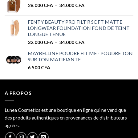
Plage
28.000
CFA
–
34.000
CFA
28.000 CFA
de
à
prix :
32.000 CFA
FENTY BEAUTY PRO FILT’R SOFT MATTE
28.000 CFA
LONGWEAR FOUNDATION FOND DE TEINT
à
LONGUE TENUE
34.000 CFA
Plage
32.000
CFA
–
34.000
CFA
de
MAYBELLINE POUDRE FIT ME - POUDRE TON
prix :
SUR TON MATIFIANTE
32.000 CFA
6.500
CFA
à
34.000 CFA
A PROPOS
Lunea Cosmetics est une boutique en ligne qui ne vend que
des produits authentiques en provenances de distributeurs
agrées.