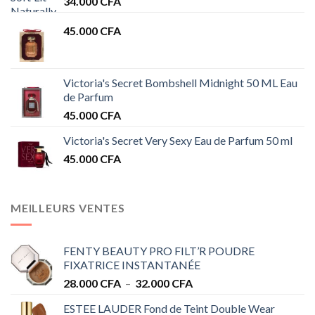
34.000
CFA
45.000
CFA
Victoria's Secret Bombshell Midnight 50 ML Eau
de Parfum
45.000
CFA
Victoria's Secret Very Sexy Eau de Parfum 50 ml
45.000
CFA
MEILLEURS VENTES
FENTY BEAUTY PRO FILT’R POUDRE
FIXATRICE INSTANTANÉE
Plage
28.000
CFA
–
32.000
CFA
de
ESTEE LAUDER Fond de Teint Double Wear
prix :