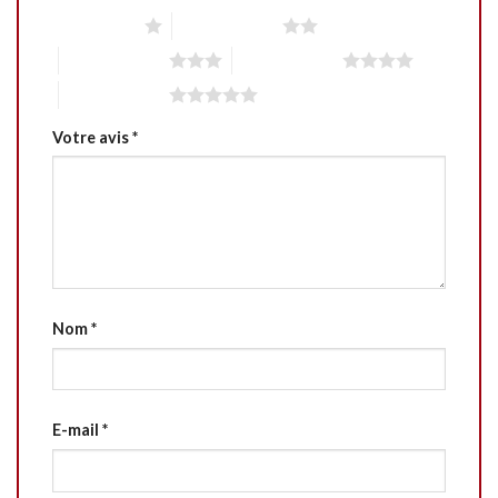
1 étoile sur 5
2 étoiles sur 5
3 étoiles sur 5
4 étoiles sur 5
5 étoiles sur 5
Votre avis
*
Nom
*
E-mail
*