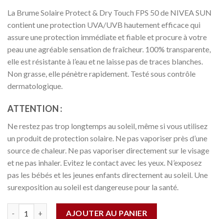
prix
prix
La Brume Solaire Protect & Dry Touch FPS 50 de NIVEA SUN
initial
actuel
contient une protection UVA/UVB hautement efficace qui
était :
est :
assure une protection immédiate et fiable et procure à votre
11.000 CFA.
9.000 CFA.
peau une agréable sensation de fraîcheur. 100% transparente,
elle est résistante à l’eau et ne laisse pas de traces blanches.
Non grasse, elle pénètre rapidement. Testé sous contrôle
dermatologique.
ATTENTION :
Ne restez pas trop longtemps au soleil, même si vous utilisez
un produit de protection solaire. Ne pas vaporiser près d’une
source de chaleur. Ne pas vaporiser directement sur le visage
et ne pas inhaler. Evitez le contact avec les yeux. N’exposez
pas les bébés et les jeunes enfants directement au soleil. Une
surexposition au soleil est dangereuse pour la santé.
Quantité
AJOUTER AU PANIER