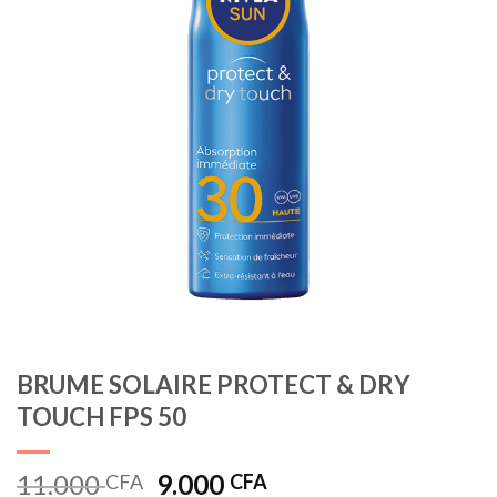
BRUME SOLAIRE PROTECT & DRY
TOUCH FPS 50
Le
Le
11.000
9.000
CFA
CFA