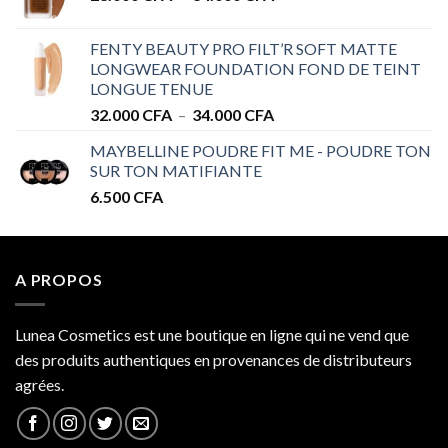
de
à
prix :
32.000 CFA
FENTY BEAUTY PRO FILT’R SOFT MATTE
28.000 CFA
LONGWEAR FOUNDATION FOND DE TEINT
à
LONGUE TENUE
34.000 CFA
Plage
32.000
CFA
–
34.000
CFA
de
MAYBELLINE POUDRE FIT ME - POUDRE TON
prix :
SUR TON MATIFIANTE
32.000 CFA
6.500
CFA
à
34.000 CFA
A PROPOS
Lunea Cosmetics est une boutique en ligne qui ne vend que
des produits authentiques en provenances de distributeurs
agrées.