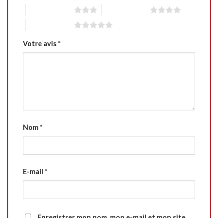
3 étoiles sur 5
4 étoiles sur 5
5 étoiles sur 5
Votre avis
*
Nom
*
E-mail
*
Enregistrer mon nom, mon e-mail et mon site