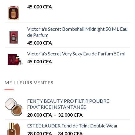
45.000
CFA
Victoria's Secret Bombshell Midnight 50 ML Eau
de Parfum
45.000
CFA
Victoria's Secret Very Sexy Eau de Parfum 50 ml
45.000
CFA
MEILLEURS VENTES
FENTY BEAUTY PRO FILT’R POUDRE
FIXATRICE INSTANTANÉE
Plage
28.000
CFA
–
32.000
CFA
de
ESTEE LAUDER Fond de Teint Double Wear
prix :
Plage
28.000
CFA
–
34.000
CFA
28.000 CFA