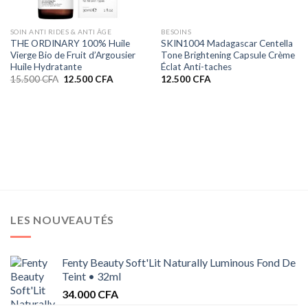
SOIN ANTI RIDES & ANTI ÂGE
BESOINS
THE ORDINARY 100% Huile
SKIN1004 Madagascar Centella
Vierge Bio de Fruit d’Argousier
Tone Brightening Capsule Crème
Huile Hydratante
Éclat Anti-taches
Le
Le
15.500
CFA
12.500
CFA
12.500
CFA
prix
prix
initial
actuel
était :
est :
15.500 CFA.
12.500 CFA.
LES NOUVEAUTÉS
Fenty Beauty Soft'Lit Naturally Luminous Fond De
Teint • 32ml
34.000
CFA