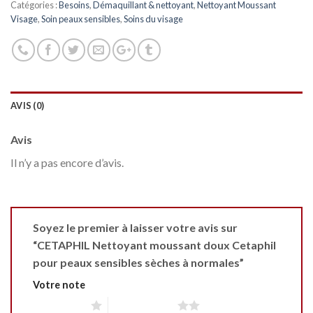
Catégories :
Besoins
,
Démaquillant & nettoyant
,
Nettoyant Moussant
Visage
,
Soin peaux sensibles
,
Soins du visage
AVIS (0)
Avis
Il n’y a pas encore d’avis.
Soyez le premier à laisser votre avis sur
“CETAPHIL Nettoyant moussant doux Cetaphil
pour peaux sensibles sèches à normales”
Votre note
1 étoile sur 5
2 étoiles sur 5