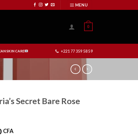
MENU
0
+221 77 359 58 59
AN SKIN CARE
ria’s Secret Bare Rose
0
CFA