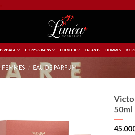
..
NS VISAGE
CORPS & BAINS
CHEVEUX
ENFANTS
HOMMES
KORE
 FEMMES
/
EAU DE PARFUM
Victo
50ml
45.00