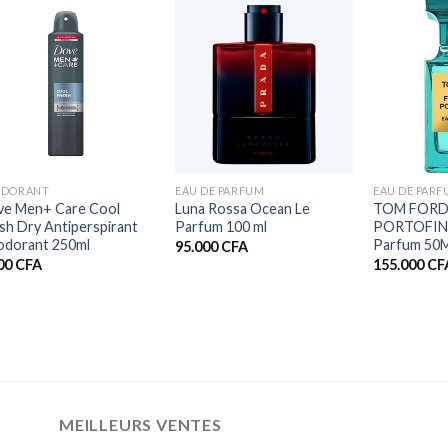
+
+
+
ODORANT
EAU DE PARFUM
EAU DE PAR
e Men+ Care Cool
Luna Rossa Ocean Le
TOM FORD
sh Dry Antiperspirant
Parfum 100 ml
PORTOFINO
dorant 250ml
Parfum 50
95.000
CFA
300
CFA
155.000
CF
MEILLEURS VENTES