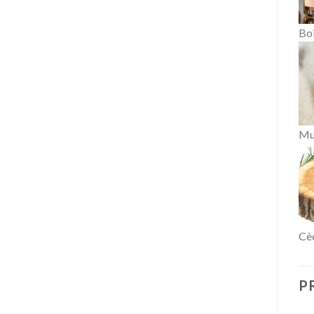
Boi
Mu
Cè
P