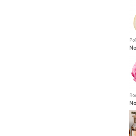
Poi
No
Ro
No