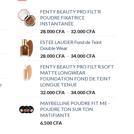
FENTY BEAUTY PRO FILT’R
POUDRE FIXATRICE
INSTANTANÉE
Plage
28.000
CFA
–
32.000
CFA
de
ESTEE LAUDER Fond de Teint
prix :
Double Wear
28.000 CFA
Plage
28.000
CFA
–
34.000
CFA
à
de
32.000 CFA
FENTY BEAUTY PRO FILT’R SOFT
prix :
MATTE LONGWEAR
28.000 CFA
FOUNDATION FOND DE TEINT
à
e
LONGUE TENUE
34.000 CFA
Plage
32.000
CFA
–
34.000
CFA
de
MAYBELLINE POUDRE FIT ME -
prix :
POUDRE TON SUR TON
32.000 CFA
MATIFIANTE
à
6.500
CFA
34.000 CFA