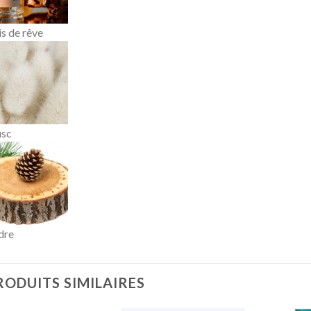
s de rêve
sc
dre
RODUITS SIMILAIRES