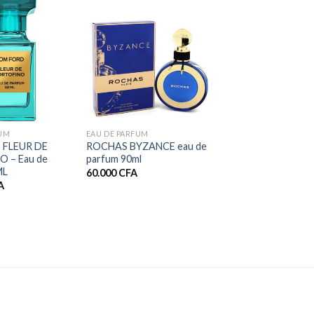
+
FUM
EAU DE PARFUM
 FLEUR DE
ROCHAS BYZANCE eau de
 – Eau de
parfum 90ml
ML
60.000
CFA
A