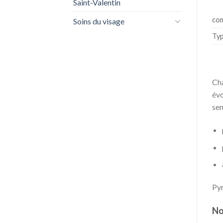
Saint-Valentin
com
Soins du visage
Typ
Cha
évo
sen
Pyr
No