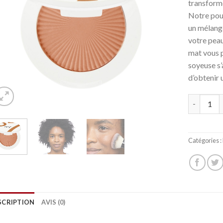
transforme
Notre pou
un mélange
votre peau
mat vous p
soyeuse s
d’obtenir 
Quantité
Catégories :
SCRIPTION
AVIS (0)