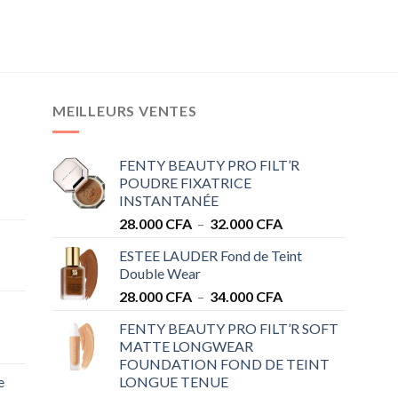
MEILLEURS VENTES
FENTY BEAUTY PRO FILT’R
POUDRE FIXATRICE
INSTANTANÉE
Plage
28.000
CFA
–
32.000
CFA
de
ESTEE LAUDER Fond de Teint
prix :
Double Wear
28.000 CFA
Plage
28.000
CFA
–
34.000
CFA
à
de
32.000 CFA
FENTY BEAUTY PRO FILT’R SOFT
prix :
MATTE LONGWEAR
28.000 CFA
FOUNDATION FOND DE TEINT
à
e
LONGUE TENUE
34.000 CFA