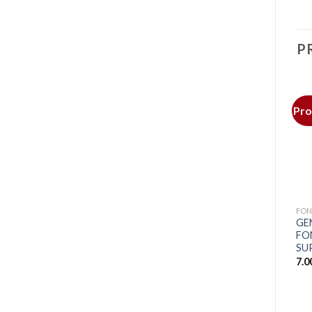
P
Pro
RUPTURE DE STOCK
+
+
FOND DE TEINT
FOND DE TEINT
FON
DIOR FOREVER Teint
JUVIA’S PLACE Shade
GE
tenue 24h* haute
Sticks Fond de teint stick
FO
perfection sublimateur de
multifonction
SU
peau
14.000
CFA
7.
25.000
CFA