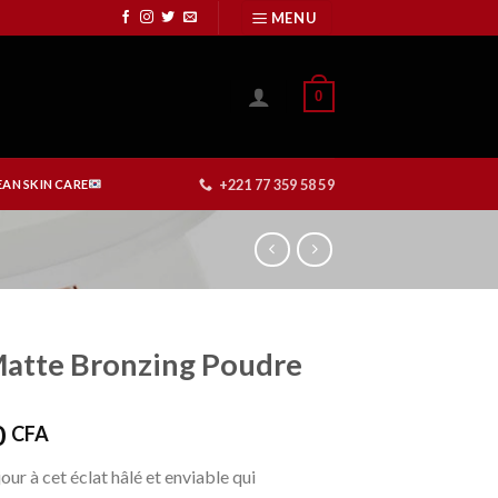
MENU
0
+221 77 359 58 59
AN SKIN CARE
atte Bronzing Poudre
0
CFA
our à cet éclat hâlé et enviable qui