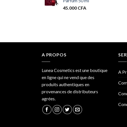
Parfum 50 ml
45.000
CFA
A PROPOS
SER
Lunea Cosmetics est une boutique
A Pr
en ligne qui ne vend que des
Com
produits authentiques en
provenances de distributeurs
Cond
agrées.
Cond