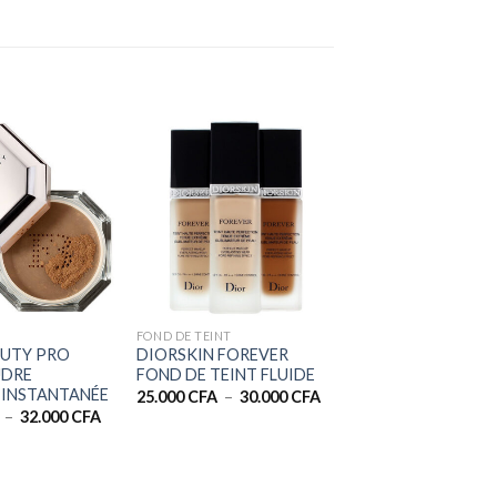
+
FOND DE TEINT
AUTY PRO
DIORSKIN FOREVER
UDRE
FOND DE TEINT FLUIDE
 INSTANTANÉE
Plage
25.000
CFA
–
30.000
CFA
de
Plage
–
32.000
CFA
prix :
de
25.000 CFA
prix :
à
28.000 CFA
30.000 CFA
à
32.000 CFA