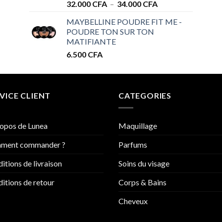
Plage
32.000
CFA
–
34.000
CFA
de
MAYBELLINE POUDRE FIT ME -
prix :
POUDRE TON SUR TON
32.000 CFA
MATIFIANTE
à
6.500
CFA
34.000 CFA
VICE CLIENT
CATEGORIES
opos de Lunea
Maquillage
ment commander ?
Parfums
itions de livraison
Soins du visage
itions de retour
Corps & Bains
Cheveux