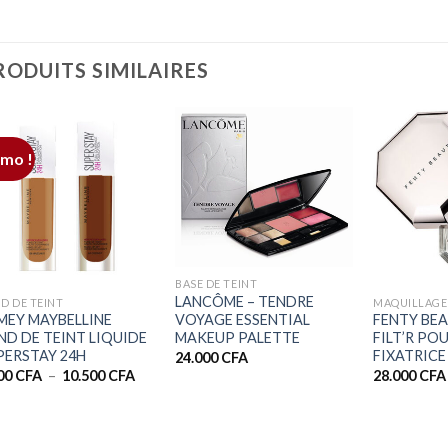
RODUITS SIMILAIRES
mo !
+
+
+
BASE DE TEINT
LANCÔME – TENDRE
D DE TEINT
MAQUILLAGE
VOYAGE ESSENTIAL
MEY MAYBELLINE
FENTY BE
MAKEUP PALETTE
ND DE TEINT LIQUIDE
FILT’R PO
PERSTAY 24H
FIXATRICE
24.000
CFA
Plage
000
CFA
–
10.500
CFA
28.000
CFA
de
prix :
7.000 CFA
à
10.500 CFA