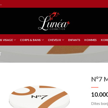
..
NS VISAGE
CORPS & BAINS
CHEVEUX
ENFANTS
HOMMES
KORE
T
N°7 M
10.00
Dites bonj