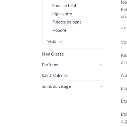
Idé
Fond de teint
Pou
Highlighter
pro
Palette de teint
* *
Poudre
Yeux
Vol
Non Classé
Réu
dim
Parfums
À u
Saint-Valentin
Soins du visage
Éta
Éta
Éta
dig