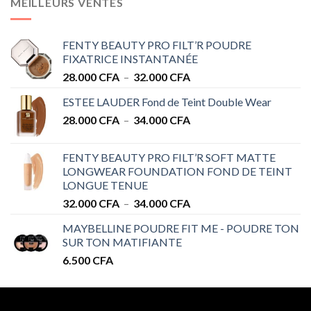
MEILLEURS VENTES
FENTY BEAUTY PRO FILT’R POUDRE
FIXATRICE INSTANTANÉE
Plage
28.000
CFA
–
32.000
CFA
de
ESTEE LAUDER Fond de Teint Double Wear
prix :
Plage
28.000
CFA
–
34.000
CFA
28.000 CFA
de
à
prix :
32.000 CFA
FENTY BEAUTY PRO FILT’R SOFT MATTE
28.000 CFA
LONGWEAR FOUNDATION FOND DE TEINT
à
LONGUE TENUE
34.000 CFA
Plage
32.000
CFA
–
34.000
CFA
de
MAYBELLINE POUDRE FIT ME - POUDRE TON
prix :
SUR TON MATIFIANTE
32.000 CFA
6.500
CFA
à
34.000 CFA