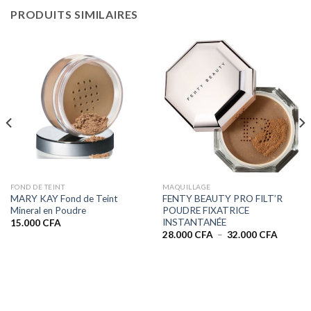
PRODUITS SIMILAIRES
FOND DE TEINT
MAQUILLAGE
MARY KAY Fond de Teint
FENTY BEAUTY PRO FILT’R
Mineral en Poudre
POUDRE FIXATRICE
INSTANTANÉE
15.000
CFA
Plage
28.000
CFA
–
32.000
CFA
de
A
prix :
28.000 
A
à
32.000 