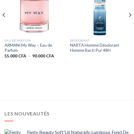
EAU DE PARFUM
DÉODORANT
ARMANI My Way – Eau de
NARTA Homme Déodorant
Parfum
Homme Bacti Pur 48H
Plage
55.000
CFA
–
90.000
CFA
de
prix :
55.000 CFA
à
90.000 CFA
LES NOUVEAUTÉS
Fenty Beauty Soft'Lit Naturally Luminous Fond De