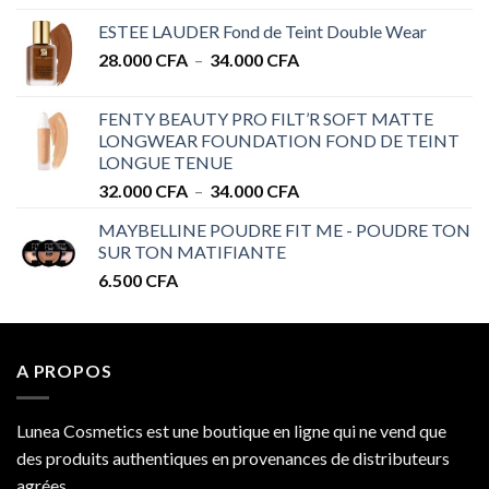
de
ESTEE LAUDER Fond de Teint Double Wear
prix :
Plage
28.000
CFA
–
34.000
CFA
28.000 CFA
de
à
prix :
32.000 CFA
FENTY BEAUTY PRO FILT’R SOFT MATTE
28.000 CFA
LONGWEAR FOUNDATION FOND DE TEINT
à
LONGUE TENUE
34.000 CFA
Plage
32.000
CFA
–
34.000
CFA
de
MAYBELLINE POUDRE FIT ME - POUDRE TON
prix :
SUR TON MATIFIANTE
32.000 CFA
6.500
CFA
à
34.000 CFA
A PROPOS
Lunea Cosmetics est une boutique en ligne qui ne vend que
des produits authentiques en provenances de distributeurs
agrées.