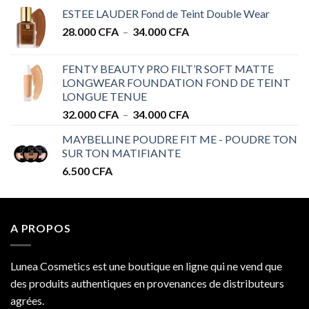
de
ESTEE LAUDER Fond de Teint Double Wear
prix :
Plage
28.000
CFA
–
34.000
CFA
28.000 CFA
de
à
prix :
32.000 CFA
FENTY BEAUTY PRO FILT’R SOFT MATTE
28.000 CFA
LONGWEAR FOUNDATION FOND DE TEINT
à
LONGUE TENUE
34.000 CFA
Plage
32.000
CFA
–
34.000
CFA
de
MAYBELLINE POUDRE FIT ME - POUDRE TON
prix :
SUR TON MATIFIANTE
32.000 CFA
6.500
CFA
à
34.000 CFA
A PROPOS
Lunea Cosmetics est une boutique en ligne qui ne vend que
des produits authentiques en provenances de distributeurs
agrées.