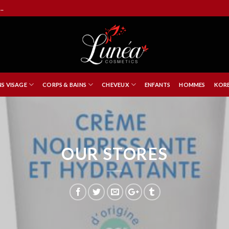
..
NS VISAGE
CORPS & BAINS
CHEVEUX
ENFANTS
HOMMES
KORE
OUR STORES