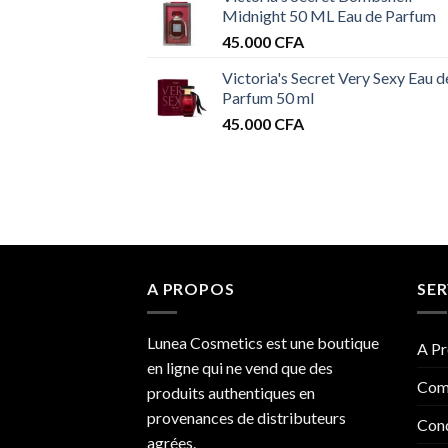
Midnight 50 ML Eau de Parfum
45.000
CFA
Victoria's Secret Very Sexy Eau d
Parfum 50 ml
45.000
CFA
A PROPOS
SER
Lunea Cosmetics est une boutique
A Pr
en ligne qui ne vend que des
Com
produits authentiques en
provenances de distributeurs
Cond
agrées.