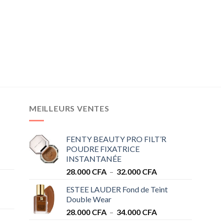
MEILLEURS VENTES
FENTY BEAUTY PRO FILT’R
POUDRE FIXATRICE
INSTANTANÉE
Plage
28.000
CFA
–
32.000
CFA
de
ESTEE LAUDER Fond de Teint
prix :
Double Wear
28.000 CFA
Plage
28.000
CFA
–
34.000
CFA
à