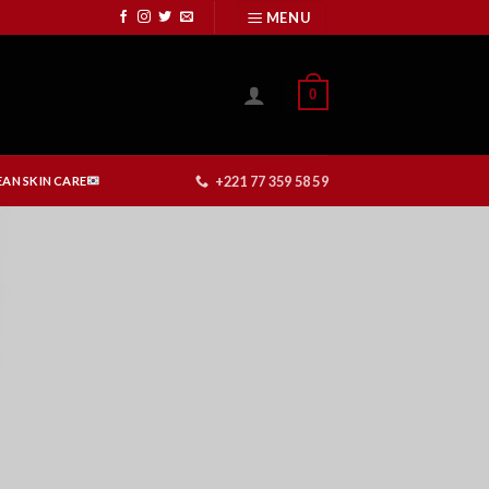
MENU
0
+221 77 359 58 59
AN SKIN CARE