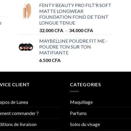
de
32.000 CFA
FENTY BEAUTY PRO FILT’R SOFT
prix :
MATTE LONGWEAR
28.000 CFA
FOUNDATION FOND DE TEINT
à
e
LONGUE TENUE
34.000 CFA
Plage
32.000
CFA
–
34.000
CFA
de
MAYBELLINE POUDRE FIT ME -
prix :
POUDRE TON SUR TON
32.000 CFA
MATIFIANTE
à
6.500
CFA
34.000 CFA
VICE CLIENT
CATEGORIES
opos de Lunea
Maquillage
ment commander ?
Parfums
itions de livraison
Soins du visage