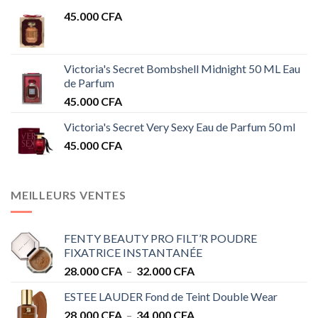
45.000
CFA
Victoria's Secret Bombshell Midnight 50 ML Eau
de Parfum
45.000
CFA
Victoria's Secret Very Sexy Eau de Parfum 50 ml
45.000
CFA
MEILLEURS VENTES
FENTY BEAUTY PRO FILT’R POUDRE
FIXATRICE INSTANTANÉE
Plage
28.000
CFA
–
32.000
CFA
de
ESTEE LAUDER Fond de Teint Double Wear
prix :
Plage
28.000
CFA
–
34.000
CFA
28.000 CFA