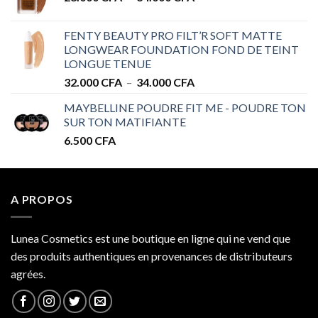
de
à
prix :
32.000 CFA
FENTY BEAUTY PRO FILT’R SOFT MATTE
28.000 CFA
LONGWEAR FOUNDATION FOND DE TEINT
à
LONGUE TENUE
34.000 CFA
Plage
32.000
CFA
–
34.000
CFA
de
MAYBELLINE POUDRE FIT ME - POUDRE TON
prix :
SUR TON MATIFIANTE
32.000 CFA
6.500
CFA
à
34.000 CFA
A PROPOS
Lunea Cosmetics est une boutique en ligne qui ne vend que
des produits authentiques en provenances de distributeurs
agrées.