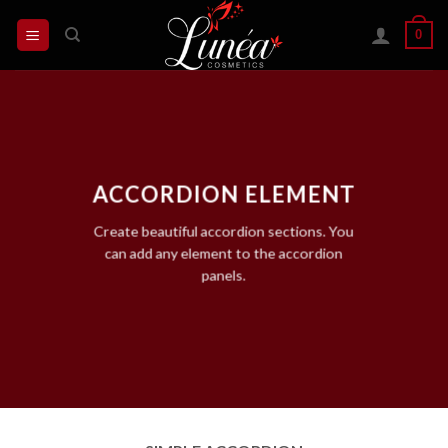
Skip
0
to
content
ACCORDION ELEMENT
Create beautiful accordion sections. You
can add any element to the accordion
panels.